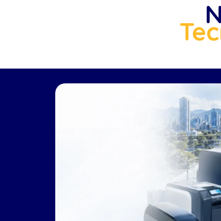
N
Tec