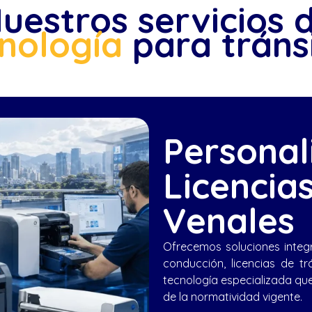
uestros servicios 
nología
para tráns
Personal
Licencia
Venales
Ofrecemos soluciones integr
conducción, licencias de tr
tecnología especializada que
de la normatividad vigente.