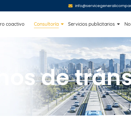
info@servicegeneralicompa
ro coactivo
Consultoría
Servicios publicitarios
No
os de tráns