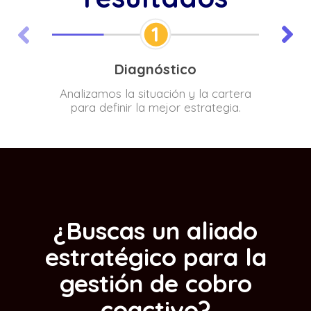
Diagnóstico
Analizamos la situación y la cartera
Dise
para definir la mejor estrategia.
¿Buscas un aliado
estratégico para la
gestión de cobro
coactivo?