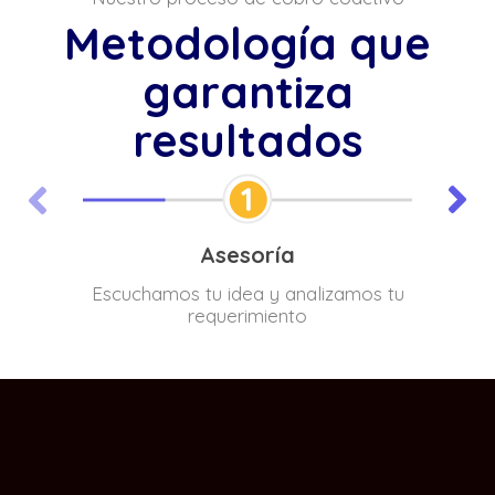
Metodología que
garantiza
resultados
Asesoría
Escuchamos tu idea y analizamos tu
De
requerimiento